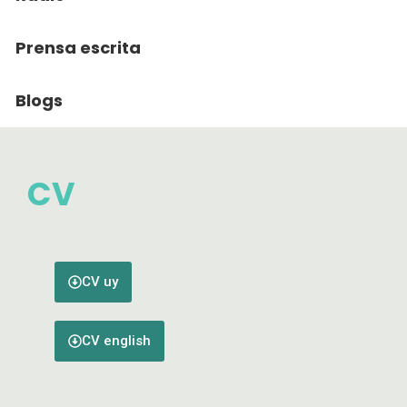
Prensa escrita
Blogs
CV
CV uy
CV english